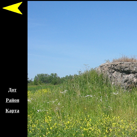
Дот
Район
Карта